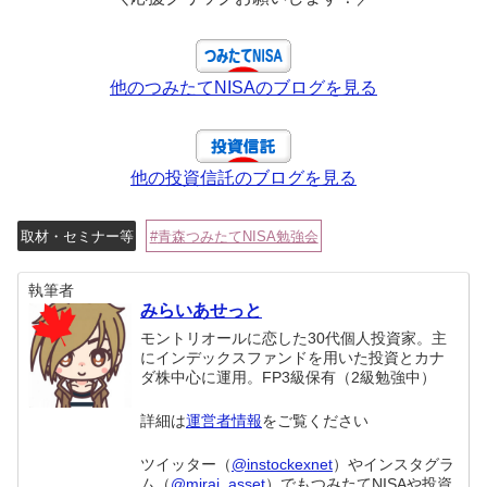
他のつみたてNISAのブログを見る
他の投資信託のブログを見る
取材・セミナー等
青森つみたてNISA勉強会
執筆者
みらいあせっと
モントリオールに恋した30代個人投資家。主
にインデックスファンドを用いた投資とカナ
ダ株中心に運用。FP3級保有（2級勉強中）
詳細は
運営者情報
をご覧ください
ツイッター（
@instockexnet
）やインスタグラ
ム（
@mirai_asset
）でもつみたてNISAや投資