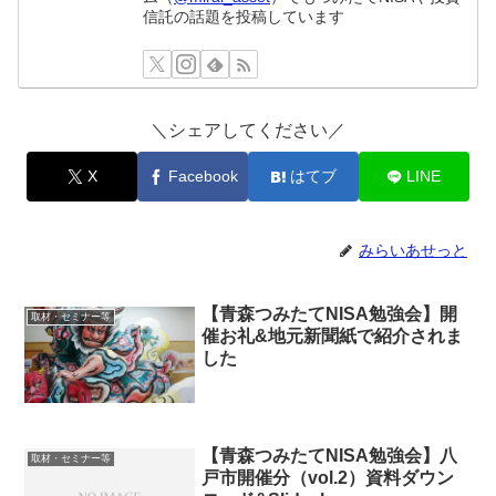
信託の話題を投稿しています
＼シェアしてください／
X
Facebook
はてブ
LINE
みらいあせっと
【青森つみたてNISA勉強会】開
取材・セミナー等
催お礼&地元新聞紙で紹介されま
した
【青森つみたてNISA勉強会】八
取材・セミナー等
戸市開催分（vol.2）資料ダウン