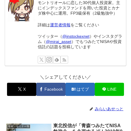
モントリオールに恋した30代個人投資家。主
にインデックスファンドを用いた投資とカナ
ダ株中心に運用。FP3級保有（2級勉強中）
詳細は
運営者情報
をご覧ください
ツイッター（
@instockexnet
）やインスタグラ
ム（
@mirai_asset
）でもつみたてNISAや投資
信託の話題を投稿しています
＼シェアしてください／
X
Facebook
はてブ
LINE
みらいあせっと
東北投信が「青森つみたてNISA
取材・セミナー等