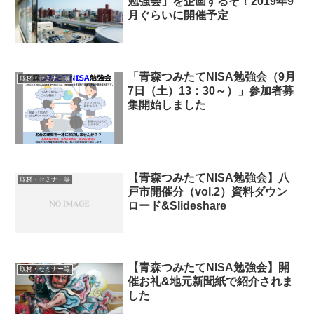
勉強会」を企画するぞ！2019年9
月ぐらいに開催予定
「青森つみたてNISA勉強会（9月
取材・セミナー等
7日（土）13：30～）」参加者募
集開始しました
【青森つみたてNISA勉強会】八
取材・セミナー等
戸市開催分（vol.2）資料ダウン
ロード&Slideshare
【青森つみたてNISA勉強会】開
取材・セミナー等
催お礼&地元新聞紙で紹介されま
した