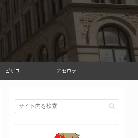
ピザロ
アセロラ