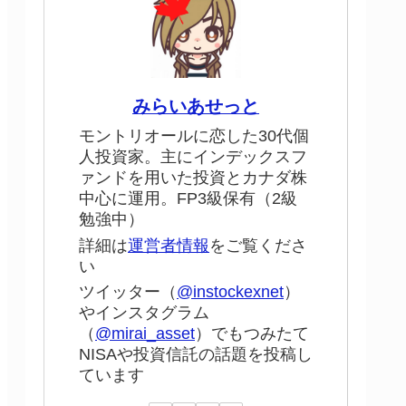
みらいあせっと
モントリオールに恋した30代個
人投資家。主にインデックスフ
ァンドを用いた投資とカナダ株
中心に運用。FP3級保有（2級
勉強中）
詳細は
運営者情報
をご覧くださ
い
ツイッター（
@instockexnet
）
やインスタグラム
（
@mirai_asset
）でもつみたて
NISAや投資信託の話題を投稿し
ています