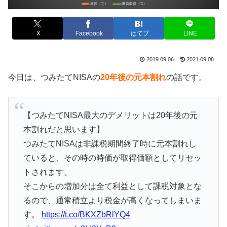
X
Facebook
はてブ
LINE
2019.09.06
2021.09.08
今日は、つみたてNISAの
20年後の元本割れ
の話です。
【つみたてNISA最大のデメリットは20年後の元
本割れだと思います】
つみたてNISAは非課税期間終了時に元本割れし
ていると、その時の時価が取得価額としてリセッ
トされます。
そこからの増加分は全て利益として課税対象とな
るので、通常積立より税金が高くなってしまいま
す。
https://t.co/BKXZbRlYQ4