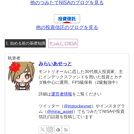
他のつみたてNISAのブログを見る
他の投資信託のブログを見る
1. 始める前の基礎知識
つみたてNISA
執筆者
みらいあせっと
モントリオールに恋した30代個人投資家。主
にインデックスファンドを用いた投資とカナ
ダ株中心に運用。FP3級保有（2級勉強中）
詳細は
運営者情報
をご覧ください
ツイッター（
@instockexnet
）やインスタグラ
ム（
@mirai_asset
）でもつみたてNISAや投資
信託の話題を投稿しています