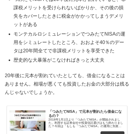
課税メリットを受けられないばかりか、その後の損
失をカバーしたときに税金がかかってしまうデメリ
ットがある
モンテカルロシミュレーションでつみたてNISAの運
用をシミュレートしたところ、おおよそ40％のデー
タは20年間全てで非課税メリットを享受できた
歴史的な大暴落がこなければきっと大丈夫
20年後に元本が割れていたとしても、借金になることは
ありません。相場が悪くても投資したお金の大部分は残る
んじゃないでしょうか。
「つみたてNISA」で元本が割れたら借金にな
るの？
2018年1月1日より「つみたてNISA」が開始されまし
た。利用する証券会社や投資信託選びはもう終わりまし
た？今回は「もしも「つみたてNISA」の運用に失敗し
たら」という仮定のもとで、ちょっとしたシミ...