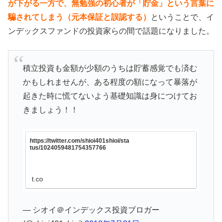
が下がる一方で、無勉強の初心者が「貯金」という言葉に
騙されてしまう（元本保証と誤認する）
ということで、イ
ンデックスファンドの投資家らの間で話題になりました。
積立投資も金額が少額のうちは貯蓄感覚でも済む
かもしれませんが、ある程度の額になって暴落が
起きた時に慌てないよう基礎知識は身につけてお
きましょう！！
https://twitter.com/shioi401shioi/sta
tus/1024059481754357766
t.co
— シオイ＠インデックス投資ブロガー