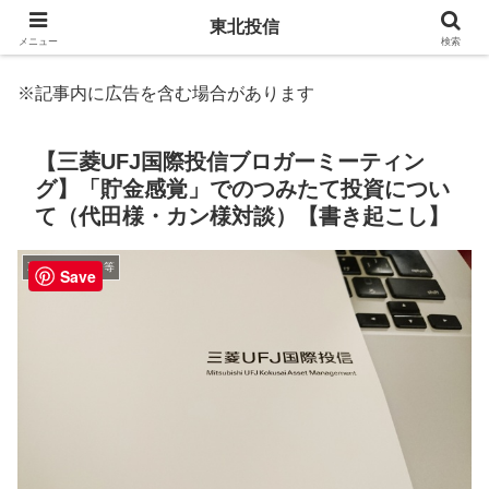
東北投信
メニュー
検索
※記事内に広告を含む場合があります
【三菱UFJ国際投信ブロガーミーティン
グ】「貯金感覚」でのつみたて投資につい
て（代田様・カン様対談）【書き起こし】
取材・セミナー等
Save