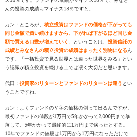
ス18％です。ファンドの成績がマイナス18％で、みなさ
んの投資の成績もマイナス18％ですと。
カン：ところが、
積立投資はファンドの価格が下がっても
同じ金額で買い続けますから、下がれば下がるほど同じ金
額で買える口数が増えていく
。ということは、
投資信託の
成績とみなさんの積立投資の成績はまったく別物になる
ん
です。「一括投資で見る世界とは違った世界をみる」とい
う認識が積立投資を続ける上では凄く大切だと思います。
代田：
投資家のリターンとファンドのリターンは違う
とい
うことですね。
カン：よくファンドのＶ字の価格の例って出るんですが、
最初ファンドの値段が1万円で5年かかって2,000円まで暴
落して、5年かかって最終的に1万円まで戻ったとする。
10年でファンドの値段は1万円から1万円になっただけで