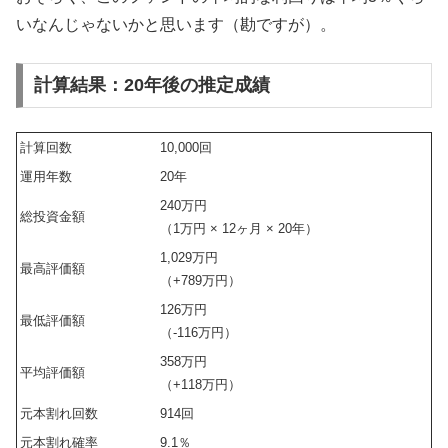
いなんじゃないかと思います（勘ですが）。
計算結果：20年後の推定成績
計算回数
10,000回
運用年数
20年
240万円
総投資金額
（1万円 × 12ヶ月 × 20年）
1,029万円
最高評価額
（+789万円）
126万円
最低評価額
（-116万円）
358万円
平均評価額
（+118万円）
元本割れ回数
914回
元本割れ確率
9.1％