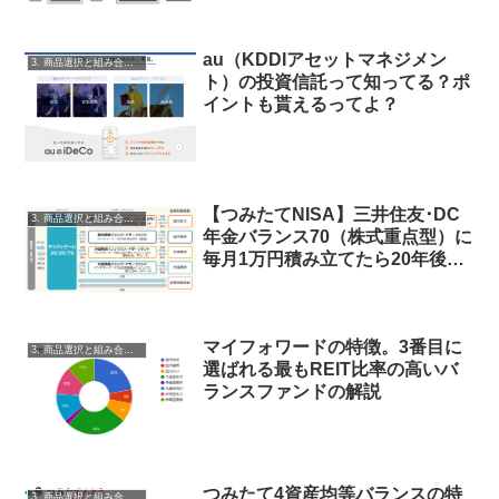
au（KDDIアセットマネジメン
3. 商品選択と組み合わせ
ト）の投資信託って知ってる？ポ
イントも貰えるってよ？
【つみたてNISA】三井住友･DC
3. 商品選択と組み合わせ
年金バランス70（株式重点型）に
毎月1万円積み立てたら20年後い
くらに？
マイフォワードの特徴。3番目に
3. 商品選択と組み合わせ
選ばれる最もREIT比率の高いバ
ランスファンドの解説
つみたて4資産均等バランスの特
3. 商品選択と組み合わせ