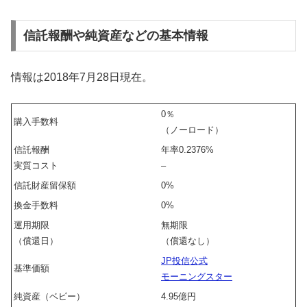
信託報酬や純資産などの基本情報
情報は2018年7月28日現在。
0％
購入手数料
（ノーロード）
信託報酬
年率0.2376%
実質コスト
–
信託財産留保額
0%
換金手数料
0%
運用期限
無期限
（償還日）
（償還なし）
JP投信公式
基準価額
モーニングスター
純資産（ベビー）
4.95億円