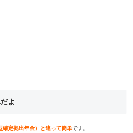
単だよ
人型確定拠出年金）と違って簡単
です。