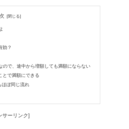
次
よ
有効？
万円なので、途中から増額しても満額にならない
ことで満額にできる
もほぼ同じ流れ
ンサーリンク]