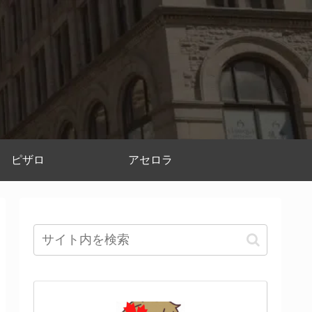
ピザロ
アセロラ