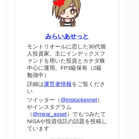
みらいあせっと
モントリオールに恋した30代個
人投資家。主にインデックスフ
ァンドを用いた投資とカナダ株
中心に運用。FP3級保有（2級
勉強中）
詳細は
運営者情報
をご覧くださ
い
ツイッター（
@instockexnet
）
やインスタグラム
（
@mirai_asset
）でもつみたて
NISAや投資信託の話題を投稿し
ています