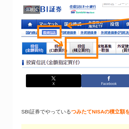
体験談
X
Facebook
SBI証券でやっている
つみたてNISAの積立額