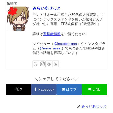
執筆者
みらいあせっと
モントリオールに恋した30代個人投資家。主
にインデックスファンドを用いた投資とカナ
ダ株中心に運用。FP3級保有（2級勉強中）
詳細は
運営者情報
をご覧ください
ツイッター（
@instockexnet
）やインスタグラ
ム（
@mirai_asset
）でもつみたてNISAや投資
信託の話題を投稿しています
＼シェアしてください／
X
Facebook
はてブ
LINE
みらいあせっと