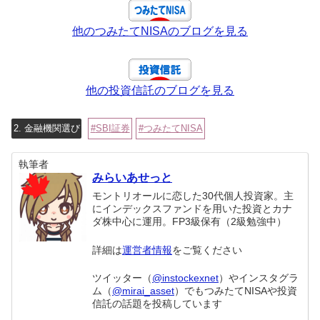
他のつみたてNISAのブログを見る
他の投資信託のブログを見る
2. 金融機関選び
SBI証券
つみたてNISA
執筆者
みらいあせっと
モントリオールに恋した30代個人投資家。主
にインデックスファンドを用いた投資とカナ
ダ株中心に運用。FP3級保有（2級勉強中）
詳細は
運営者情報
をご覧ください
ツイッター（
@instockexnet
）やインスタグラ
ム（
@mirai_asset
）でもつみたてNISAや投資
信託の話題を投稿しています