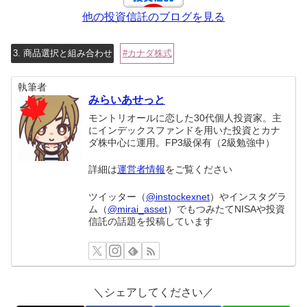
他の投資信託のブログを見る
3. 商品選択と組み合わせ
カナダ株式
執筆者
みらいあせっと
モントリオールに恋した30代個人投資家。主
にインデックスファンドを用いた投資とカナ
ダ株中心に運用。FP3級保有（2級勉強中）
詳細は
運営者情報
をご覧ください
ツイッター（
@instockexnet
）やインスタグラ
ム（
@mirai_asset
）でもつみたてNISAや投資
信託の話題を投稿しています
＼シェアしてください／