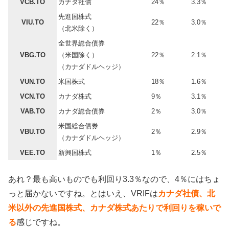
VCB.TO
カナダ社債
24％
3.3％
先進国株式
VIU.TO
22％
3.0％
（北米除く）
全世界総合債券
VBG.TO
（米国除く）
22％
2.1％
（カナダドルヘッジ）
VUN.TO
米国株式
18％
1.6％
VCN.TO
カナダ株式
9％
3.1％
VAB.TO
カナダ総合債券
2％
3.0％
米国総合債券
VBU.TO
2％
2.9％
（カナダドルヘッジ）
VEE.TO
新興国株式
1％
2.5％
あれ？最も高いものでも利回り3.3％なので、4％にはちょ
っと届かないですね。とはいえ、VRIFは
カナダ社債、北
米以外の先進国株式、カナダ株式あたりで利回りを稼いで
る
感じですね。