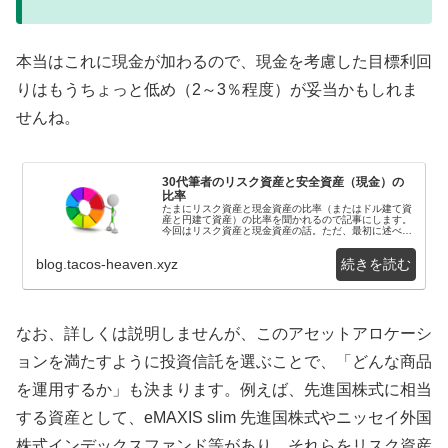
本当はこれに現金が加わるので、現金を考慮した目標利回
りはもうちょっと低め（2～3％程度）が妥当かもしれま
せんね。
30代筆者のリスク資産と安全資産（現金）の
比率
たまにリスク資産と現金資産の比率（またはドル建て資
産と円建て資産）の比率を聞かれるので記事にします。
今回はリスク資産と現金資産の話。ただ、最初に述べて
おくと、筆者は自営業なので、毎月の収入には不確実
性...
blog.tacos-heaven.xyz
なお、詳しくは説明しませんが、このアセットアロケーシ
ョンを満たすように投資信託を選ぶことで、「どんな商品
を運用するか」も決まります。例えば、先進国株式に相当
する資産として、eMAXIS slim 先進国株式やニッセイ外国
株式インデックスファンド等があり、それらをリスク資産