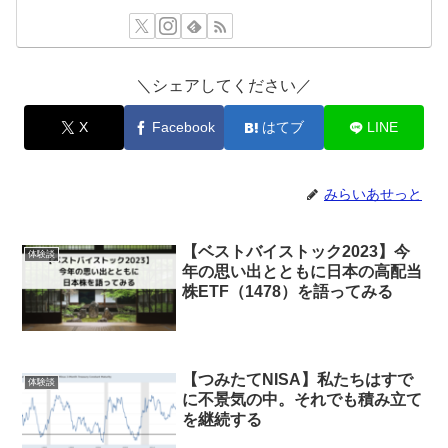
＼シェアしてください／
X
Facebook
はてブ
LINE
みらいあせっと
【ベストバイストック2023】今
体験談
年の思い出とともに日本の高配当
株ETF（1478）を語ってみる
【つみたてNISA】私たちはすで
体験談
に不景気の中。それでも積み立て
を継続する