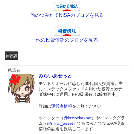
他のつみたてNISAのブログを見る
他の投資信託のブログを見る
体験談
執筆者
みらいあせっと
モントリオールに恋した30代個人投資家。主
にインデックスファンドを用いた投資とカナ
ダ株中心に運用。FP3級保有（2級勉強中）
詳細は
運営者情報
をご覧ください
ツイッター（
@instockexnet
）やインスタグラ
ム（
@mirai_asset
）でもつみたてNISAや投資
信託の話題を投稿しています