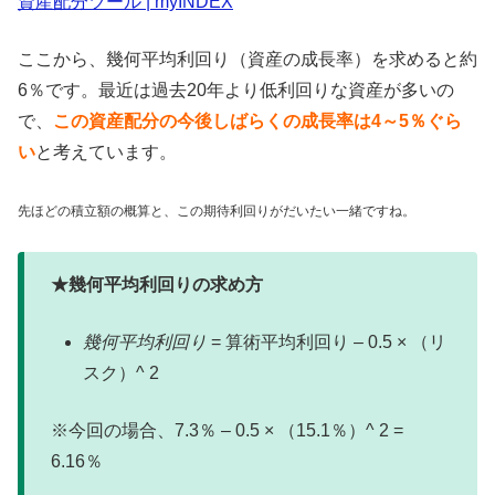
資産配分ツール | myINDEX
ここから、幾何平均利回り（資産の成長率）を求めると約
6％です。最近は過去20年より低利回りな資産が多いの
で、
この資産配分の今後しばらくの成長率は4～5％ぐら
い
と考えています。
先ほどの積立額の概算と、この期待利回りがだいたい一緒ですね。
★幾何平均利回りの求め方
幾何平均利回り
= 算術平均利回り – 0.5 × （リ
スク）^ 2
※今回の場合、7.3％ – 0.5 × （15.1％）^ 2 =
6.16％