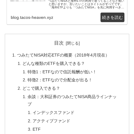
つみたてNISAと海外ETFの利用で迷ってることなど無い
と思いますが、言いたいことはタイトルがすべてです。
「海外ETFよりも「つみたてNISA」を先に利用すべきで
す」海外ETFは魅力的な商品ですが、以...
blog.tacos-heaven.xyz
目次
つみたてNISA対応ETFの概要（2018年4月現在）
どんな種類のETFを購入できる？
特徴1：ETFなので信託報酬が低い！
特徴2：ETFなので分配金が出る！
どこで購入できる？
余談：大和証券のつみたてNISA商品ラインナッ
プ
インデックスファンド
アクティブファンド
ETF