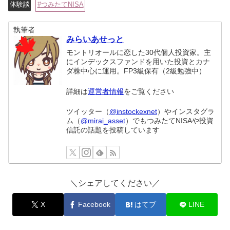
体験談
つみたてNISA
執筆者
みらいあせっと
モントリオールに恋した30代個人投資家。主
にインデックスファンドを用いた投資とカナ
ダ株中心に運用。FP3級保有（2級勉強中）
詳細は
運営者情報
をご覧ください
ツイッター（
@instockexnet
）やインスタグラ
ム（
@mirai_asset
）でもつみたてNISAや投資
信託の話題を投稿しています
＼シェアしてください／
X
Facebook
はてブ
LINE