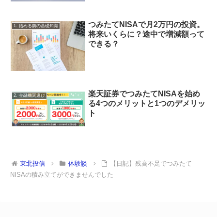
つみたてNISAで月2万円の投資。
1. 始める前の基礎知識
将来いくらに？途中で増減額って
できる？
楽天証券でつみたてNISAを始め
2. 金融機関選び
る4つのメリットと1つのデメリッ
ト
東北投信
体験談
【日記】残高不足でつみたて
NISAの積み立てができませんでした