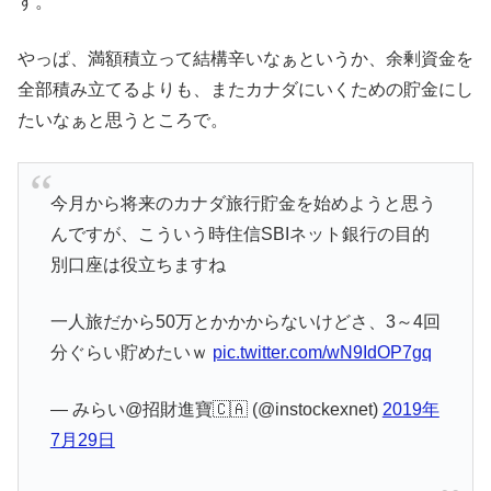
す。
やっぱ、満額積立って結構辛いなぁというか、余剰資金を
全部積み立てるよりも、またカナダにいくための貯金にし
たいなぁと思うところで。
今月から将来のカナダ旅行貯金を始めようと思う
んですが、こういう時住信SBIネット銀行の目的
別口座は役立ちますね
一人旅だから50万とかかからないけどさ、3～4回
分ぐらい貯めたいｗ
pic.twitter.com/wN9IdOP7gq
— みらい@招財進寶🇨🇦 (@instockexnet)
2019年
7月29日