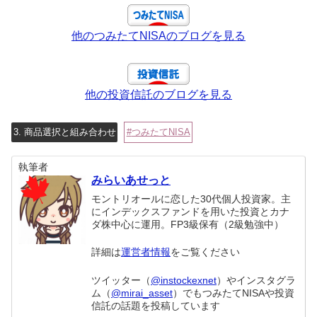
他のつみたてNISAのブログを見る
他の投資信託のブログを見る
3. 商品選択と組み合わせ
つみたてNISA
執筆者
みらいあせっと
モントリオールに恋した30代個人投資家。主
にインデックスファンドを用いた投資とカナ
ダ株中心に運用。FP3級保有（2級勉強中）
詳細は
運営者情報
をご覧ください
ツイッター（
@instockexnet
）やインスタグラ
ム（
@mirai_asset
）でもつみたてNISAや投資
信託の話題を投稿しています