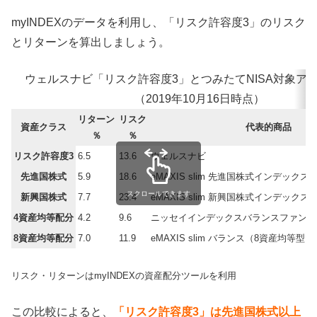
myINDEXのデータを利用し、「リスク許容度3」のリスク
とリターンを算出しましょう。
ウェルスナビ「リスク許容度3」とつみたてNISA対象ア
（2019年10月16日時点）
リターン
リスク
資産クラス
代表的商品
％
％
リスク許容度3
6.5
13.6
ウェルスナビ
先進国株式
5.9
18.6
eMAXIS slim 先進国株式インデックス
スクロールできます
新興国株式
7.7
23.4
eMAXIS slim 新興国株式インデックス
4資産均等配分
4.2
9.6
ニッセイインデックスバランスファンド
8資産均等配分
7.0
11.9
eMAXIS slim バランス（8資産均等型）
リスク・リターンはmyINDEXの資産配分ツールを利用
この比較によると、
「リスク許容度3」は先進国株式以上