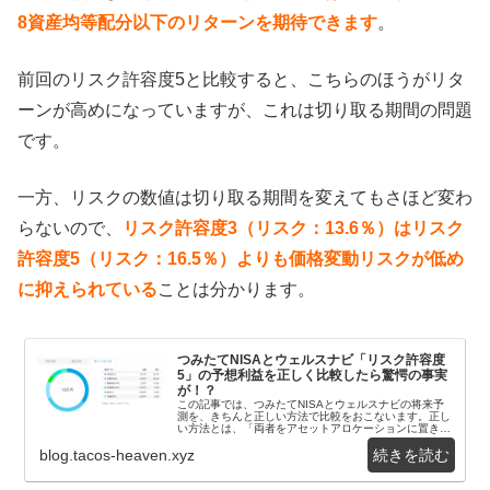
8資産均等配分以下のリターンを期待できます
。
前回のリスク許容度5と比較すると、こちらのほうがリタ
ーンが高めになっていますが、これは切り取る期間の問題
です。
一方、リスクの数値は切り取る期間を変えてもさほど変わ
らないので、
リスク許容度3（リスク：13.6％）はリスク
許容度5（リスク：16.5％）よりも価格変動リスクが低め
に抑えられている
ことは分かります。
つみたてNISAとウェルスナビ「リスク許容度
5」の予想利益を正しく比較したら驚愕の事実
が！？
この記事では、つみたてNISAとウェルスナビの将来予
測を、きちんと正しい方法で比較をおこないます。正し
い方法とは、「両者をアセットアロケーションに置き換
えて、同じ土俵で比較をする」こと。ウェブ上の記事...
blog.tacos-heaven.xyz