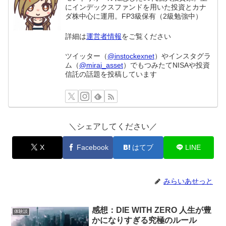
にインデックスファンドを用いた投資とカナ
ダ株中心に運用。FP3級保有（2級勉強中）
詳細は
運営者情報
をご覧ください
ツイッター（
@instockexnet
）やインスタグラ
ム（
@mirai_asset
）でもつみたてNISAや投資
信託の話題を投稿しています
＼シェアしてください／
X
Facebook
はてブ
LINE
みらいあせっと
感想：DIE WITH ZERO 人生が豊
体験談
かになりすぎる究極のルール