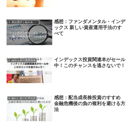
感想：ファンダメンタル・インデ
3. 商品選択と組み合わせ
ックス 新しい資産運用手法のす
べて
インデックス投資関連本がセール
1. 始める前の基礎知識
中！このチャンスを逃さないで！
感想：配当成長株投資のすすめ
4. 始めた後の応用知識
金融危機後の負の複利を避ける方
法