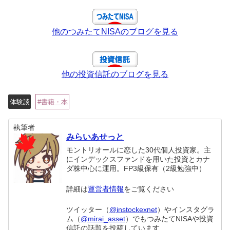
他のつみたてNISAのブログを見る
他の投資信託のブログを見る
体験談
書籍・本
執筆者
みらいあせっと
モントリオールに恋した30代個人投資家。主
にインデックスファンドを用いた投資とカナ
ダ株中心に運用。FP3級保有（2級勉強中）
詳細は
運営者情報
をご覧ください
ツイッター（
@instockexnet
）やインスタグラ
ム（
@mirai_asset
）でもつみたてNISAや投資
信託の話題を投稿しています