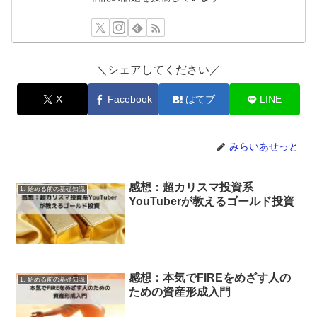
＼シェアしてください／
X
Facebook
はてブ
LINE
みらいあせっと
感想：超カリスマ投資系
1. 始める前の基礎知識
YouTuberが教えるゴールド投資
感想：本気でFIREをめざす人の
1. 始める前の基礎知識
ための資産形成入門