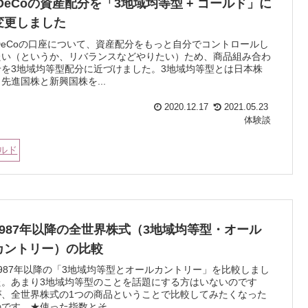
iDeCoの資産配分を「3地域均等型 + ゴールド」に
変更しました
iDeCoの口座について、資産配分をもっと自分でコントロールし
たい（というか、リバランスなどやりたい）ため、商品組み合わ
せを3地域均等型配分に近づけました。3地域均等型とは日本株
と先進国株と新興国株を...
2020.12.17
2021.05.23
体験談
ルド
1987年以降の全世界株式（3地域均等型・オール
カントリー）の比較
1987年以降の「3地域均等型とオールカントリー」を比較しまし
た。あまり3地域均等型のことを話題にする方はいないのです
が、全世界株式の1つの商品ということで比較してみたくなった
のです。★使った指数とそ...