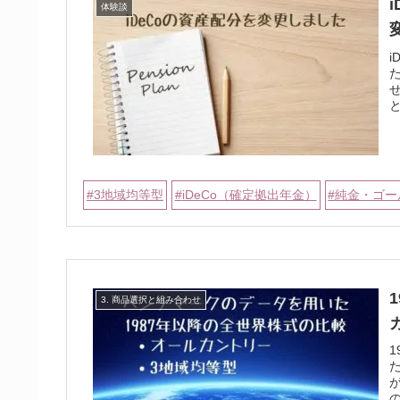
体験談
3地域均等型
iDeCo（確定拠出年金）
純金・ゴー
3. 商品選択と組み合わせ