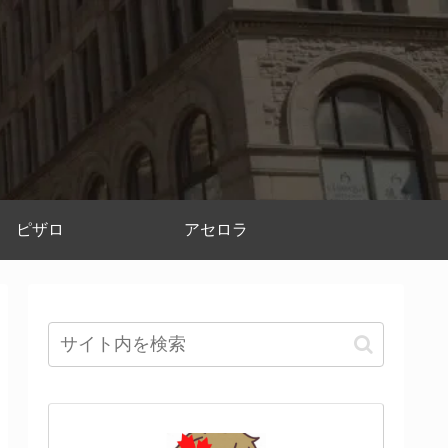
ピザロ
アセロラ