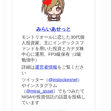
みらいあせっと
モントリオールに恋した30代個
人投資家。主にインデックスフ
ァンドを用いた投資とカナダ株
中心に運用。FP3級保有（2級
勉強中）
詳細は
運営者情報
をご覧くださ
い
ツイッター（
@instockexnet
）
やインスタグラム
（
@mirai_asset
）でもつみたて
NISAや投資信託の話題を投稿し
ています