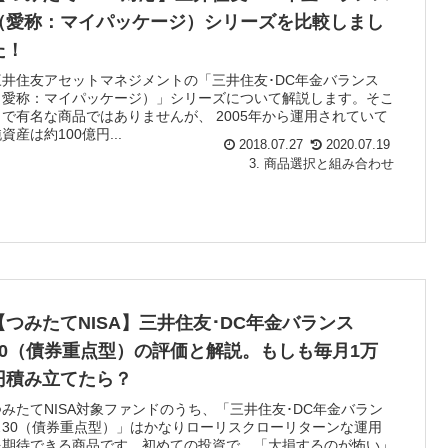
（愛称：マイパッケージ）シリーズを比較しまし
た！
三井住友アセットマネジメントの「三井住友･DC年金バランス
（愛称：マイパッケージ）」シリーズについて解説します。そこ
まで有名な商品ではありませんが、 2005年から運用されていて
資産は約100億円...
2018.07.27
2020.07.19
3. 商品選択と組み合わせ
【つみたてNISA】三井住友･DC年金バランス
30（債券重点型）の評価と解説。もしも毎月1万
円積み立てたら？
つみたてNISA対象ファンドのうち、「三井住友･DC年金バラン
ス30（債券重点型）」はかなりローリスクローリターンな運用
を期待できる商品です。初めての投資で、「大損するのが怖い」