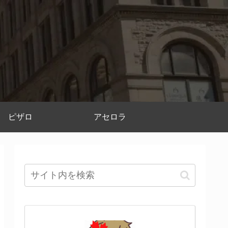
ピザロ
アセロラ