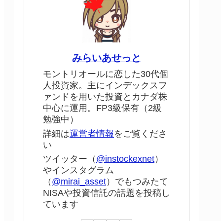
みらいあせっと
モントリオールに恋した30代個
人投資家。主にインデックスフ
ァンドを用いた投資とカナダ株
中心に運用。FP3級保有（2級
勉強中）
詳細は
運営者情報
をご覧くださ
い
ツイッター（
@instockexnet
）
やインスタグラム
（
@mirai_asset
）でもつみたて
NISAや投資信託の話題を投稿し
ています