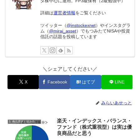
ダ株中心に運用。FP3級保有（2級勉強中）
詳細は
運営者情報
をご覧ください
ツイッター（
@instockexnet
）やインスタグラ
ム（
@mirai_asset
）でもつみたてNISAや投資
信託の話題を投稿しています
＼シェアしてください／
X
Facebook
はてブ
LINE
みらいあせっと
楽天・インデックス・バランス・
3. 商品選択と組み合わせ
ファンド（株式重視型）は実は優
良商品だと思う