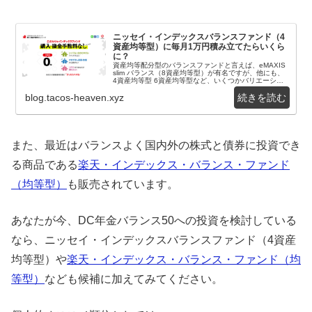
ニッセイ・インデックスバランスファンド（4
資産均等型）に毎月1万円積み立てたらいくら
に？
資産均等配分型のバランスファンドと言えば、eMAXIS
slim バランス（8資産均等型）が有名ですが、他にも、
4資産均等型 6資産均等型など、いくつかバリエーショ
ンがあるんですよね。本記事で紹介す...
blog.tacos-heaven.xyz
また、最近はバランスよく国内外の株式と債券に投資でき
る商品である
楽天・インデックス・バランス・ファンド
（均等型）
も販売されています。
あなたが今、DC年金バランス50への投資を検討している
なら、ニッセイ・インデックスバランスファンド（4資産
均等型）や
楽天・インデックス・バランス・ファンド（均
等型）
なども候補に加えてみてください。