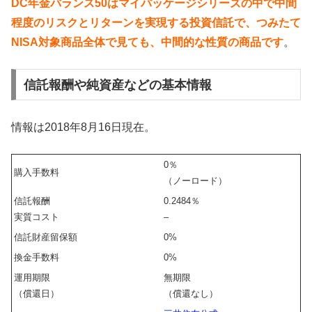
DC年金バランス50はマイパッケージシリーズの中で中間
程度のリスクとリターンを実現する投資信託で、つみたて
NISA対象商品全体で見ても、
中間的な性質の商品です
。
信託報酬や純資産などの基本情報
情報は2018年8月16日現在。
0％
購入手数料
（ノーロード）
信託報酬
0.2484％
実質コスト
–
信託財産留保額
0%
換金手数料
0%
運用期限
無期限
（償還日）
（償還なし）