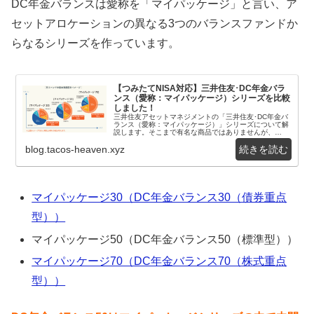
DC年金バランスは愛称を「マイパッケージ」と言い、ア
セットアロケーションの異なる3つのバランスファンドか
らなるシリーズを作っています。
【つみたてNISA対応】三井住友･DC年金バラ
ンス（愛称：マイパッケージ）シリーズを比較
しました！
三井住友アセットマネジメントの「三井住友･DC年金バ
ランス（愛称：マイパッケージ）」シリーズについて解
説します。そこまで有名な商品ではありませんが、
2005年から運用されていて 純資産は約100億円...
blog.tacos-heaven.xyz
マイパッケージ30（DC年金バランス30（債券重点
型））
マイパッケージ50（DC年金バランス50（標準型））
マイパッケージ70（DC年金バランス70（株式重点
型））