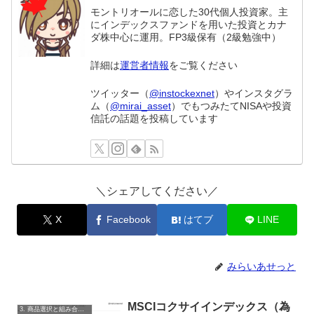
モントリオールに恋した30代個人投資家。主
にインデックスファンドを用いた投資とカナ
ダ株中心に運用。FP3級保有（2級勉強中）
詳細は
運営者情報
をご覧ください
ツイッター（
@instockexnet
）やインスタグラ
ム（
@mirai_asset
）でもつみたてNISAや投資
信託の話題を投稿しています
＼シェアしてください／
X
Facebook
はてブ
LINE
みらいあせっと
MSCIコクサイインデックス（為
3. 商品選択と組み合わせ