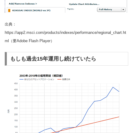
出典：
https://app2.msci.com/products/indexes/performance/regional_chart.ht
ml（要Adobe Flash Player）
もしも過去15年運用し続けていたら