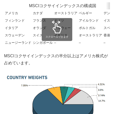
MSCIコクサイインデックスの構成国
アメリカ
カナダ
オーストラリア
ベルギー
デンマ
フィンランド
フランス
ドイツ
アイルランド
イスラ
イタリア
オランダ
ノルウェー
ポルトガル
スペイ
スウェーデン
スイス
イギリス
オーストラリア
香港
スクロールできます
ニュージーランド
シンガポール
–
–
–
MSCIコクサイインデックスの半分以上はアメリカ株式が
占めています。