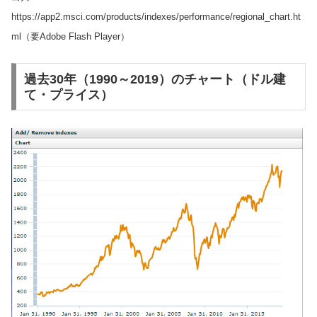
https://app2.msci.com/products/indexes/performance/regional_chart.ht
ml（要Adobe Flash Player）
過去30年（1990～2019）のチャート（ドル建
て・プライス）