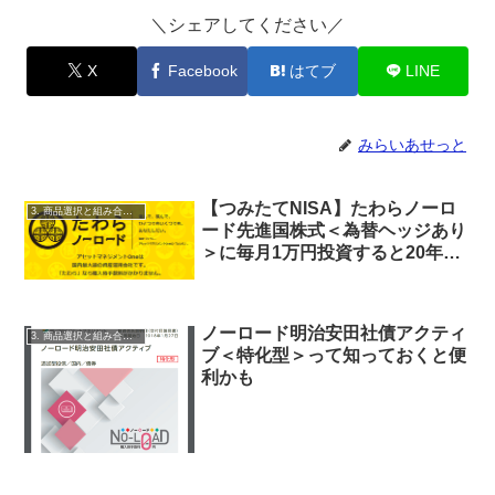
＼シェアしてください／
X
Facebook
はてブ
LINE
みらいあせっと
【つみたてNISA】たわらノーロ
3. 商品選択と組み合わせ
ード先進国株式＜為替ヘッジあり
＞に毎月1万円投資すると20年後
いくらに？
ノーロード明治安田社債アクティ
3. 商品選択と組み合わせ
ブ＜特化型＞って知っておくと便
利かも