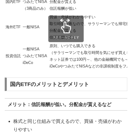
国内ETF
つみたてNISA
分配金が貰える
（3商品のみ）
信託報酬が低い
買値・売値がわかりやすい
取引時間が夜なので、サラリーマンでも帰宅後
海外ETF
一般NISA
分配金が貰える
信託報酬が低い
スクロールできます
原則、いつでも購入できる
一般NISA
（サラリーマンでも取引時間を気にせず買える
投資信託
つみたてNISA
ネット証券では100円～、他の金融機関でも～5,
iDeCo
iDeCoやつみたてNISAなどの非課税制度をフ
国内ETFのメリットとデメリット
メリット：信託報酬が低い。分配金が貰えるなど
株式と同じ仕組みで買えるので、買値・売値がわか
りやすい