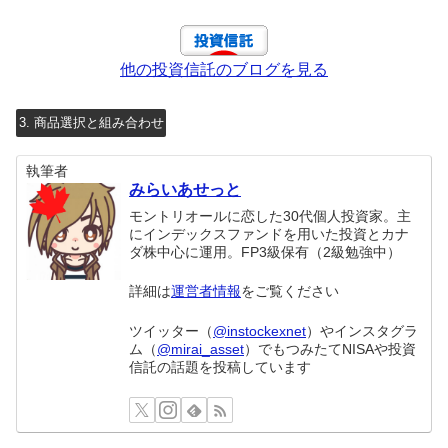
他の投資信託のブログを見る
3. 商品選択と組み合わせ
執筆者
みらいあせっと
モントリオールに恋した30代個人投資家。主
にインデックスファンドを用いた投資とカナ
ダ株中心に運用。FP3級保有（2級勉強中）
詳細は
運営者情報
をご覧ください
ツイッター（
@instockexnet
）やインスタグラ
ム（
@mirai_asset
）でもつみたてNISAや投資
信託の話題を投稿しています