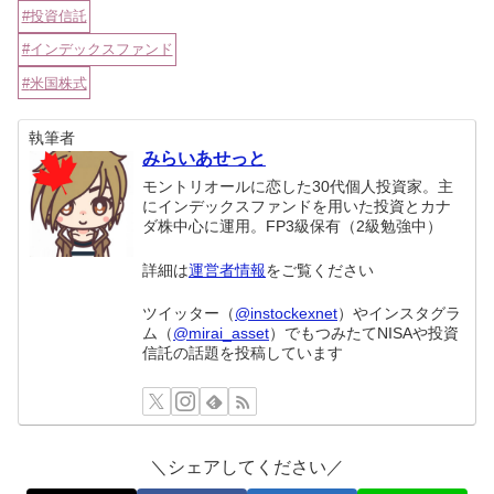
投資信託
インデックスファンド
米国株式
執筆者
みらいあせっと
モントリオールに恋した30代個人投資家。主
にインデックスファンドを用いた投資とカナ
ダ株中心に運用。FP3級保有（2級勉強中）
詳細は
運営者情報
をご覧ください
ツイッター（
@instockexnet
）やインスタグラ
ム（
@mirai_asset
）でもつみたてNISAや投資
信託の話題を投稿しています
＼シェアしてください／