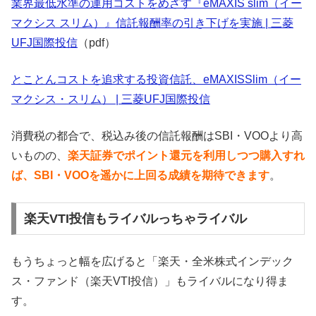
業界最低水準の運用コストをめざす『eMAXIS slim（イー
マクシス スリム）』信託報酬率の引き下げを実施 | 三菱
UFJ国際投信
（pdf）
とことんコストを追求する投資信託、eMAXISSlim（イー
マクシス・スリム） | 三菱UFJ国際投信
消費税の都合で、税込み後の信託報酬はSBI・VOOより高
いものの、
楽天証券でポイント還元を利用しつつ購入すれ
ば、SBI・VOOを遥かに上回る成績を期待できます
。
楽天VTI投信もライバルっちゃライバル
もうちょっと幅を広げると「楽天・全米株式インデック
ス・ファンド（楽天VTI投信）」もライバルになり得ま
す。