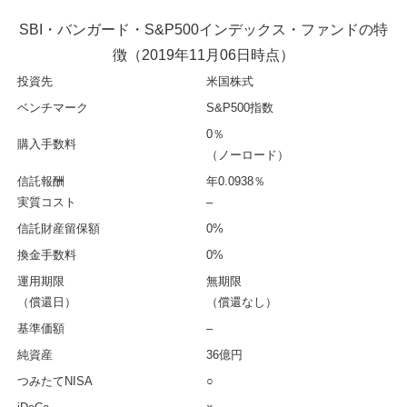
SBI・バンガード・S&P500インデックス・ファンドの特
徴（2019年11月06日時点）
投資先
米国株式
ベンチマーク
S&P500指数
0％
購入手数料
（ノーロード）
信託報酬
年0.0938％
実質コスト
–
信託財産留保額
0%
換金手数料
0%
運用期限
無期限
（償還日）
（償還なし）
基準価額
–
純資産
36億円
つみたてNISA
○