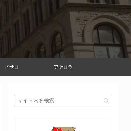
ピザロ
アセロラ