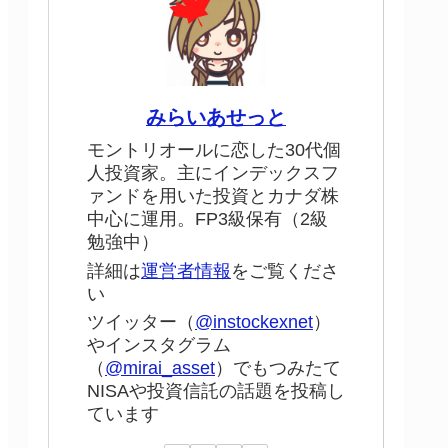
みらいあせっと
モントリオールに恋した30代個
人投資家。主にインデックスフ
ァンドを用いた投資とカナダ株
中心に運用。FP3級保有（2級
勉強中）
詳細は
運営者情報
をご覧くださ
い
ツイッター（
@instockexnet
）
やインスタグラム
（
@mirai_asset
）でもつみたて
NISAや投資信託の話題を投稿し
ています