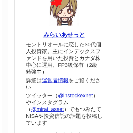
みらいあせっと
モントリオールに恋した30代個
人投資家。主にインデックスフ
ァンドを用いた投資とカナダ株
中心に運用。FP3級保有（2級
勉強中）
詳細は
運営者情報
をご覧くださ
い
ツイッター（
@instockexnet
）
やインスタグラム
（
@mirai_asset
）でもつみたて
NISAや投資信託の話題を投稿し
ています