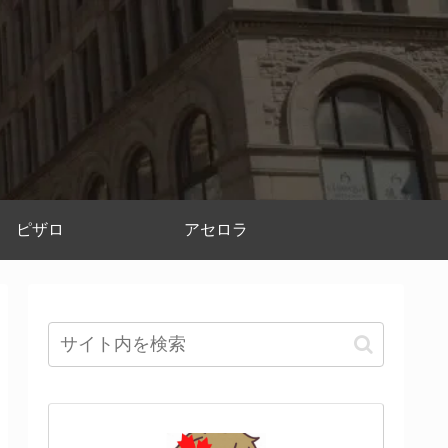
ピザロ
アセロラ