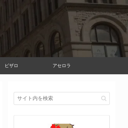
ピザロ
アセロラ