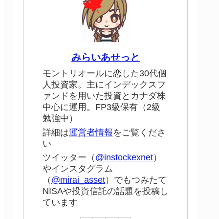
みらいあせっと
モントリオールに恋した30代個
人投資家。主にインデックスフ
ァンドを用いた投資とカナダ株
中心に運用。FP3級保有（2級
勉強中）
詳細は
運営者情報
をご覧くださ
い
ツイッター（
@instockexnet
）
やインスタグラム
（
@mirai_asset
）でもつみたて
NISAや投資信託の話題を投稿し
ています