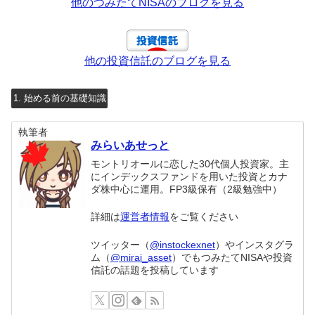
他のつみたてNISAのブログを見る
他の投資信託のブログを見る
1. 始める前の基礎知識
執筆者
みらいあせっと
モントリオールに恋した30代個人投資家。主
にインデックスファンドを用いた投資とカナ
ダ株中心に運用。FP3級保有（2級勉強中）
詳細は
運営者情報
をご覧ください
ツイッター（
@instockexnet
）やインスタグラ
ム（
@mirai_asset
）でもつみたてNISAや投資
信託の話題を投稿しています