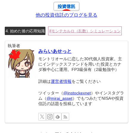
他の投資信託のブログを見る
4. 始めた後の応用知識
モンテカルロ（乱数）シミュレーション
執筆者
みらいあせっと
モントリオールに恋した30代個人投資家。主
にインデックスファンドを用いた投資とカナ
ダ株中心に運用。FP3級保有（2級勉強中）
詳細は
運営者情報
をご覧ください
ツイッター（
@instockexnet
）やインスタグラ
ム（
@mirai_asset
）でもつみたてNISAや投資
信託の話題を投稿しています