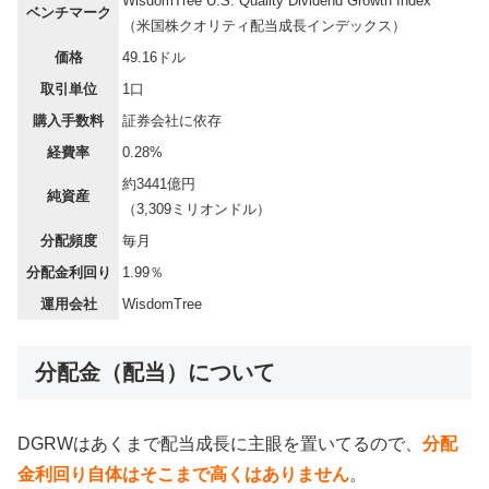
WisdomTree U.S. Quality Dividend Growth Index
ベンチマーク
（米国株クオリティ配当成長インデックス）
価格
49.16ドル
取引単位
1口
購入手数料
証券会社に依存
経費率
0.28%
約3441億円
純資産
（3,309ミリオンドル）
分配頻度
毎月
分配金利回り
1.99％
運用会社
WisdomTree
分配金（配当）について
DGRWはあくまで配当成長に主眼を置いてるので、
分配
金利回り自体はそこまで高くはありません
。