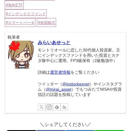
海外ETF
インデックスファンド
スマートベータ
米国株式
執筆者
みらいあせっと
モントリオールに恋した30代個人投資家。主
にインデックスファンドを用いた投資とカナ
ダ株中心に運用。FP3級保有（2級勉強中）
詳細は
運営者情報
をご覧ください
ツイッター（
@instockexnet
）やインスタグラ
ム（
@mirai_asset
）でもつみたてNISAや投資
信託の話題を投稿しています
＼シェアしてください／