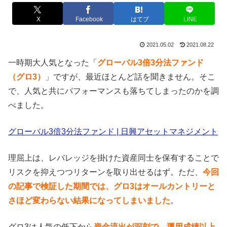
X
Facebook
はてブ
LINE
2021.05.02
2021.08.22
一時期大人気となった「
グローバル3倍3分法ファンド
（グロ3）
」ですが、最近ほとんど話を聞きません。そこ
で、人気と共にパフォーマンスも落ちてしまったのかを調
べました。
グローバル3倍3分法ファンド | 日興アセットマネジメント
理屈上は、レバレッジを掛けた資産同士を保有することで
リスクを抑えつつリターンを取り出せるはず。ただ、
今回
の記事で検証した期間では、グロ3はオールカントリーと
さほど変わらない結果になってしまいました
。
グロ3は人気の低下から
資金流出が深刻で、運用成績以上