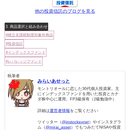
他の投資信託のブログを見る
3. 商品選択と組み合わせ
積立非課税制度対象外商品
投資信託
インデックスファンド
レバレッジファンド
執筆者
みらいあせっと
モントリオールに恋した30代個人投資家。主
にインデックスファンドを用いた投資とカナ
ダ株中心に運用。FP3級保有（2級勉強中）
詳細は
運営者情報
をご覧ください
ツイッター（
@instockexnet
）やインスタグラ
ム（
@mirai_asset
）でもつみたてNISAや投資