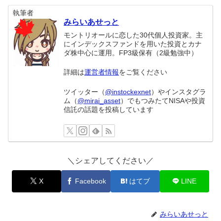
執筆者
みらいあせっと
モントリオールに恋した30代個人投資家。主
にインデックスファンドを用いた投資とカナ
ダ株中心に運用。FP3級保有（2級勉強中）
詳細は
運営者情報
をご覧ください
ツイッター（
@instockexnet
）やインスタグラ
ム（
@mirai_asset
）でもつみたてNISAや投資
信託の話題を投稿しています
＼シェアしてください／
X
Facebook
はてブ
LINE
みらいあせっと