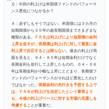
Ｑ：今回の利上げは米国債ファンドのパフォーマ
ンス悪化につながるか？
Ａ：必ずしもそうではない。米国債には３カ月の
短期国債から３０年の超長期国債までさまざまな
種類がある。
ＦＲＢは利上げにより短期債の金利
上昇を促すが、長期債は利上げに対して素直に金
利上昇で反応するとは限らない
。過去の利上げ局
面を見ると、９４－９５年は短期金利だけでなく
長期金利も並行して上昇したものの、０４－０６
年は長期金利が小幅な上昇にとどまり、長期債フ
ァンドのパフォーマンスがそれほど悪化したわけ
ではなかった。
長期金利の先行きを予想する上で
は、ＦＲＢが利上げを決定したという事実より
も、今後の利上げペースに対する市場の見通しを
考慮する
ことが重要だ。