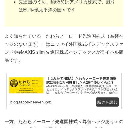
先進国のうち、約65％はアメリカ株式で、残り
はEUや環太平洋の国々です
よく知られている「たわらノーロード先進国株式（為替ヘ
ッジのないほう）」はニッセイ外国株式インデックスファ
ンドやeMAXIS slim 先進国株式インデックスがライバル商
品です。
【つみたてNISA】たわらノーロード先進国株
式に毎月1万円投資したら20年後いくらに？
eMAXIS slimシリーズや購入・換金手数料なしシリーズ
とともに、インデックスファンドの低コスト投信といえ
ば、「たわらノーロード」シリーズがあります。他のシ
リーズ同様に、たわらノーロードも一通りラ...
blog.tacos-heaven.xyz
一方、たわらノーロード先進国株式＜為替ヘッジあり＞の