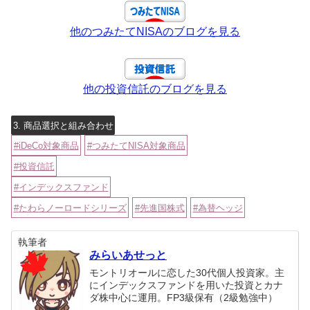
他のつみたてNISAのブログを見る
他の投資信託のブログを見る
3. 商品選択と組み合わせ
iDeCo対象商品
つみたてNISA対象商品
投資信託
インデックスファンド
たわらノーロードシリーズ
先進国株式
為替ヘッジ
執筆者
みらいあせっと
モントリオールに恋した30代個人投資家。主
にインデックスファンドを用いた投資とカナ
ダ株中心に運用。FP3級保有（2級勉強中）