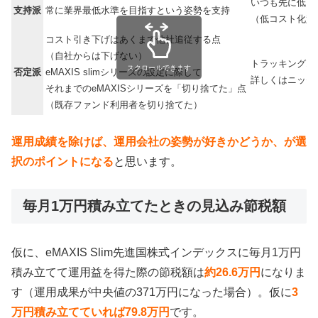
いつも先に低コ
支持派
常に業界最低水準を目指すという姿勢を支持
（低コスト化競
コスト引き下げはあくまで他社追従する点
（自社からは下げない）
トラッキングエ
スクロールできます
否定派
eMAXIS slimシリーズの設定に際して
詳しくはニッセ
それまでのeMAXISシリーズを「切り捨てた」点
（既存ファンド利用者を切り捨てた）
運用成績を除けば、運用会社の姿勢が好きかどうか、が選
択のポイントになる
と思います。
毎月1万円積み立てたときの見込み節税額
仮に、eMAXIS Slim先進国株式インデックスに毎月1万円
積み立てて運用益を得た際の節税額は
約26.6万円
になりま
す（運用成果が中央値の371万円になった場合）。仮に
3
万円積み立てていれば79.8万円
です。