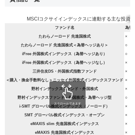
MSCIコクサイインデックスに連動する主な投資信託
ファンド名
為替
たわらノーロード 先進国株式
×
たわらノーロード 先進国株式＜為替ヘッジあり＞
○
iFree 外国株式インデックス（為替ヘッジあり）
○
iFree 外国株式インデックス（為替ヘッジなし）
×
三井住友DS・外国株式指数ファンド
×
＜購入・換金手数料なし＞ニッセイ外国株式インデックスファンド
×
野村インデックスファンド・外国株式
×
野村インデックスファンド・外国株式・為替ヘッジ型
○
スクロールできます
i-SMT グローバル株式インデックス（ノーロード）
×
SMT グローバル株式インデックス・オープン
×
eMAXIS slim 先進国株式インデックス
×
eMAXIS 先進国株式インデックス
×