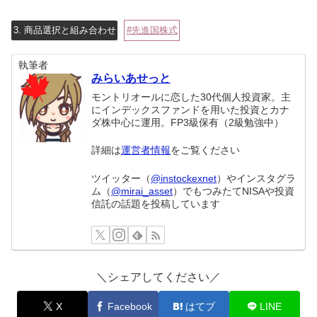
3. 商品選択と組み合わせ
先進国株式
執筆者
みらいあせっと
モントリオールに恋した30代個人投資家。主
にインデックスファンドを用いた投資とカナ
ダ株中心に運用。FP3級保有（2級勉強中）
詳細は
運営者情報
をご覧ください
ツイッター（
@instockexnet
）やインスタグラ
ム（
@mirai_asset
）でもつみたてNISAや投資
信託の話題を投稿しています
＼シェアしてください／
X
Facebook
はてブ
LINE