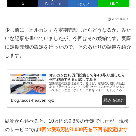
X
Facebook
はてブ
LINE
2021.09.07
少し前に「オルカン」を定期売却したらどうなるか、みた
いな記事を書いていましたが、今回はその続編です。実際
に定期売却の設定を行ったので、そのあたりの話題を紹介
します。
オルカンに10万円投資して年4％取り崩したら
何年継続できるか試してみる
定期積立の話題は溢れているけど、定期取り崩しの話は
あまり見かけないので、少額でやってみたらどうなる？
ってちょっと思いました。これをツイートしたところ、
意外と反響があったので、じゃあ実際にやってみよう
か...
blog.tacos-heaven.xyz
結論から述べると、10万円の0.3％の予定でしたが、現状
のサービスでは
1回の受取額が1,000円を下回る設定はで