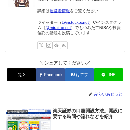
詳細は
運営者情報
をご覧ください
ツイッター（
@instockexnet
）やインスタグラ
ム（
@mirai_asset
）でもつみたてNISAや投資
信託の話題を投稿しています
＼シェアしてください／
X
Facebook
はてブ
LINE
みらいあせっと
楽天証券の口座開設方法。開設に
2. 金融機関選び
要する時間や流れなどを紹介