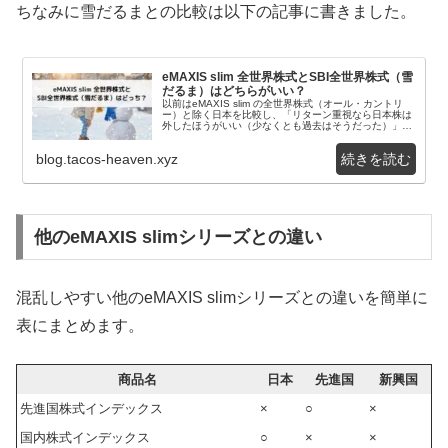
ちなみに雪だるまとの比較は以下の記事に書きました。
eMAXIS slim 全世界株式とSBI全世界株式（雪
だるま）はどちらがいい？
以前はeMAXIS slim の全世界株式（オール・カントリ
ー）と除く日本を比較し、「リターン重視なら日本株は
外したほうがいい（少なくとも過去はそうだった）」と
いう話題を紹介しました。今回は別の商品と...
blog.tacos-heaven.xyz
他のeMAXIS slimシリーズとの違い
混乱しやすい他のeMAXIS slimシリーズとの違いを簡単に
表にまとめます。
商品名
日本
先進国
新興国
先進国株式インデックス
×
○
×
国内株式インデックス
○
×
×