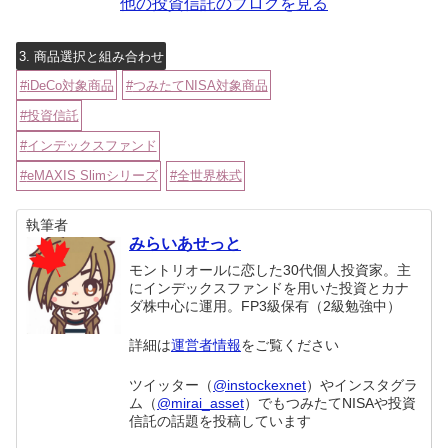
他の投資信託のブログを見る
3. 商品選択と組み合わせ
iDeCo対象商品
つみたてNISA対象商品
投資信託
インデックスファンド
eMAXIS Slimシリーズ
全世界株式
執筆者
みらいあせっと
モントリオールに恋した30代個人投資家。主
にインデックスファンドを用いた投資とカナ
ダ株中心に運用。FP3級保有（2級勉強中）
詳細は
運営者情報
をご覧ください
ツイッター（
@instockexnet
）やインスタグラ
ム（
@mirai_asset
）でもつみたてNISAや投資
信託の話題を投稿しています