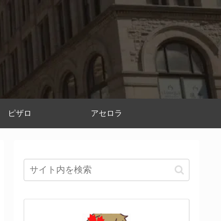
ピザロ
アセロラ