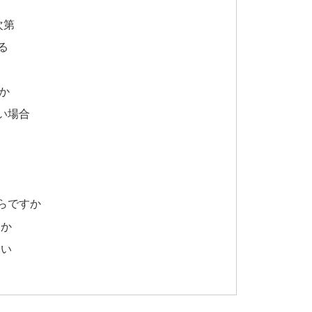
次第
る
か
い場合
らですか
すか
さい