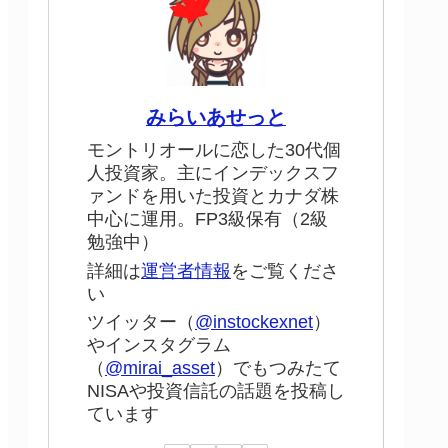
みらいあせっと
モントリオールに恋した30代個
人投資家。主にインデックスフ
ァンドを用いた投資とカナダ株
中心に運用。FP3級保有（2級
勉強中）
詳細は
運営者情報
をご覧くださ
い
ツイッター（
@instockexnet
）
やインスタグラム
（
@mirai_asset
）でもつみたて
NISAや投資信託の話題を投稿し
ています