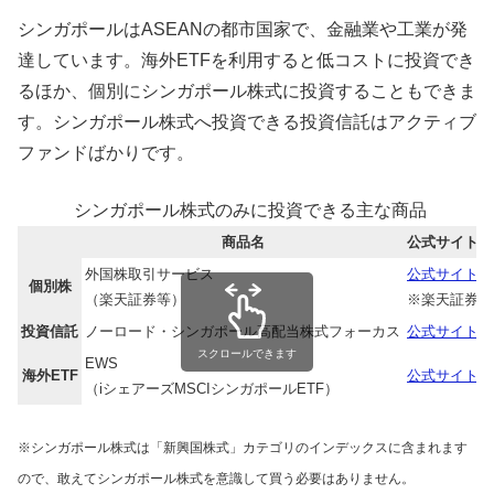
シンガポールはASEANの都市国家で、金融業や工業が発
達しています。海外ETFを利用すると低コストに投資でき
るほか、個別にシンガポール株式に投資することもできま
す。シンガポール株式へ投資できる投資信託はアクティブ
ファンドばかりです。
シンガポール株式のみに投資できる主な商品
商品名
公式サイト
外国株取引サービス
公式サイト
個別株
（楽天証券等）
※楽天証券
投資信託
ノーロード・シンガポール高配当株式フォーカス
公式サイト
スクロールできます
EWS
海外ETF
公式サイト
（iシェアーズMSCIシンガポールETF）
※シンガポール株式は「新興国株式」カテゴリのインデックスに含まれます
ので、敢えてシンガポール株式を意識して買う必要はありません。