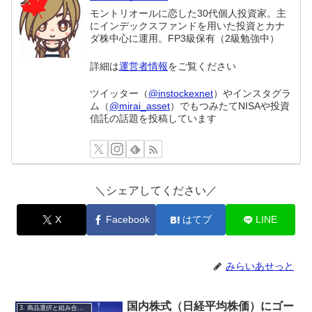
モントリオールに恋した30代個人投資家。主
にインデックスファンドを用いた投資とカナ
ダ株中心に運用。FP3級保有（2級勉強中）
詳細は
運営者情報
をご覧ください
ツイッター（
@instockexnet
）やインスタグラ
ム（
@mirai_asset
）でもつみたてNISAや投資
信託の話題を投稿しています
＼シェアしてください／
X
Facebook
はてブ
LINE
みらいあせっと
国内株式（日経平均株価）にゴー
3. 商品選択と組み合わせ