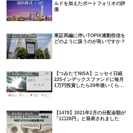
ルドを加えたポートフォリオの評
価
東証再編に伴いTOPIX連動投信を
4. 始めた後の応用知識
どのように扱うのが良いですか？
【つみたてNISA】ニッセイ日経
3. 商品選択と組み合わせ
225インデックスファンドに毎月
1万円投資したら20年後いくら
に？
【1478】2021年2月の分配金額が
3. 商品選択と組み合わせ
「1口28円」と発表されました